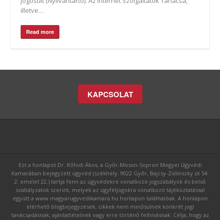
jogosult (Nyilvántartó). Az Internet Szolgáltatók Tanácsa,
illetve…
Read more
KAPCSOLAT
Ezt a honlapot Dr. Kőhidi Ákos, a Győr-Moson-Sopron Megyei Ügyvédi
Kamarában bejegyzett ügyvéd (székhely: 9022 Győr, Bajcsy-Zsilinszky út 54.
2. emelet 22.) tartja fenn az ügyvédekre vonatkozó jogszabályok és belső
szabályzatok szerint, melyek az ügyféljogokra vonatkozó tájékoztatással
együtt a www.magyarugyvedikamara.hu honlapon találhatóak. A honlapon
elérhető blogbejegyzések, cikkek nem minősülnek konkrét jogi
tanácsadásnak, ajánlattételnek vagy erre történő felhívásnak. Célja, hogy az