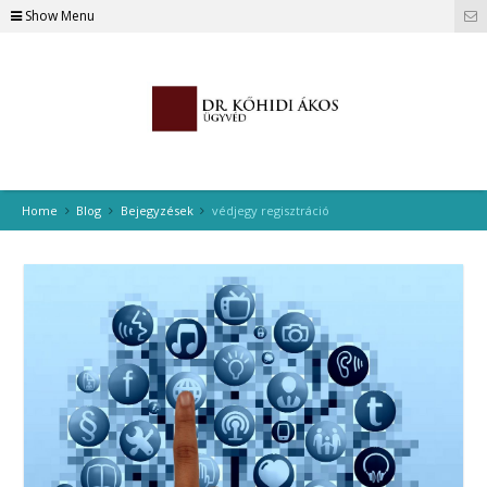
Show Menu
Home
Blog
Bejegyzések
védjegy regisztráció