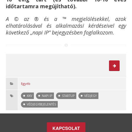
időtartamra megújítható).
A © az ® és a ™ megjelölésekkel, azok
elhatárolásával és alkalmazási kérdéseivel egy
következő „napi IP” bejegyzésben foglalkozom.
Egyéb
KKV
NAPI IP
STARTUP
VÉDJEGY
VÉDJEGYBEJELENTÉS
KAPCSOLAT