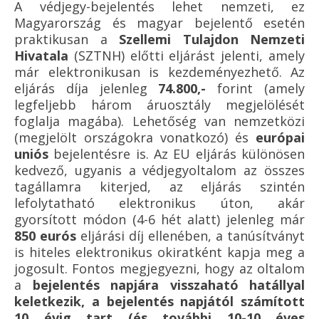
A védjegy-bejelentés lehet nemzeti, ez
Magyarország és magyar bejelentő esetén
praktikusan a
Szellemi Tulajdon Nemzeti
Hivatala
(SZTNH) előtti eljárást jelenti, amely
már elektronikusan is kezdeményezhető. Az
eljárás díja jelenleg
74.800,-
forint (amely
legfeljebb három áruosztály megjelölését
foglalja magába). Lehetőség van nemzetközi
(megjelölt országokra vonatkozó) és
európai
uniós
bejelentésre is. Az EU eljárás különösen
kedvező, ugyanis a védjegyoltalom az összes
tagállamra kiterjed, az eljárás szintén
lefolytatható elektronikus úton, akár
gyorsított módon (4-6 hét alatt) jelenleg már
850 eurós
eljárási díj ellenében, a tanúsítványt
is hiteles elektronikus okiratként kapja meg a
jogosult. Fontos megjegyezni, hogy az oltalom
a
bejelentés napjára visszaható hatállyal
keletkezik, a bejelentés napjától számított
10 évig tart (és további 10-10 éves