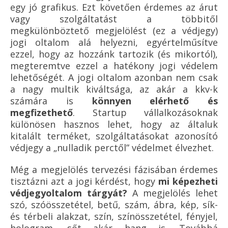
egy jó grafikus. Ezt követően érdemes az árut
vagy szolgáltatást a többitől
megkülönböztető megjelölést (ez a védjegy)
jogi oltalom alá helyezni, egyértelműsítve
ezzel, hogy az hozzánk tartozik (és mikortól),
megteremtve ezzel a hatékony jogi védelem
lehetőségét. A jogi oltalom azonban nem csak
a nagy multik kiváltsága, az akár a kkv-k
számára is
könnyen elérhető és
megfizethető
. Startup vállalkozásoknak
különösen hasznos lehet, hogy az általuk
kitalált terméket, szolgáltatásokat azonosító
védjegy a „nulladik perctől” védelmet élvezhet.
Még a megjelölés tervezési fázisában érdemes
tisztázni azt a jogi kérdést, hogy
mi képezheti
védjegyoltalom tárgyát?
A megjelölés lehet
szó, szóösszetétel, betű, szám, ábra, kép, sík-
és térbeli alakzat, szín, színösszetétel, fényjel,
hologram, sőt akár hang is. Továbbá