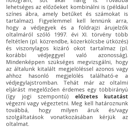
lehetséges az előzőeket kombinálni is (például
színes ábra, amely betűket és számokat is
tartalmaz). Figyelemmel kell lennünk arra,
hogy a védjegyek és a földrajzi árujelzők
oltalmáról szóló 1997. évi XI. törvény több
feltétlen (pl. közrendbe, közerkölcsbe ütközés)
és viszonylagos kizáró okot tartalmaz (pl.
korábbi védjeggyel való azonosság).
Mindenképpen szükséges megvizsgálni, hogy
az általunk kitalált megjelöléssel azonos vagy
ahhoz hasonló megjelölés található-e a
védjegylajstromban. Tehát már az oltalmi
eljárást megelőzően érdemes egy többirányú
(így jogi szempontú)
előzetes kutatást
végezni vagy végeztetni. Meg kell határoznunk
továbbá, hogy milyen áruk és/vagy
szolgáltatások vonatkozásában kérjük az
oltalmat.