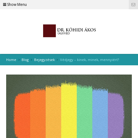
Show Menu
Home
Blog
Bejegyzések
Védjegy – kinek, minek, mennyiért?