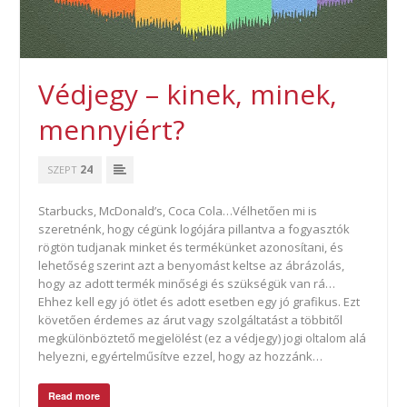
Védjegy – kinek, minek,
mennyiért?
24
SZEPT
Starbucks, McDonald’s, Coca Cola…Vélhetően mi is
szeretnénk, hogy cégünk logójára pillantva a fogyasztók
rögtön tudjanak minket és termékünket azonosítani, és
lehetőség szerint azt a benyomást keltse az ábrázolás,
hogy az adott termék minőségi és szükségük van rá…
Ehhez kell egy jó ötlet és adott esetben egy jó grafikus. Ezt
követően érdemes az árut vagy szolgáltatást a többitől
megkülönböztető megjelölést (ez a védjegy) jogi oltalom alá
helyezni, egyértelműsítve ezzel, hogy az hozzánk…
Read more