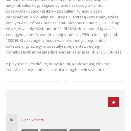
melynek célja, hogy segítse az uniós székhelyű kis- és
középvállalkozásokat (kkv-kat) szellemi tulajdonjogaik
védelmében. A kkv‑alap az Európai Bizottság kezdeményezése,
amelyet az Európai Unió Szellemi Tulajdoni Hivatala (EUIPO) hajt
végre, és amely 2024. január 22-től 2024. december 6-ig tart. EU
védjegybejelentés esetén a bejelentési díj 75%-a (de legfeljebb
1000 EUR) visszaigénylésére van lehetőség a bejelentést
követően. Így az egy áruosztályra bejelentett védjegy
vonatkozásában végeredményében az eljárási díj 212,5 EUR lesz.
A pályázat elkészítését, benyújtását, tanácsadást, előzetes
kutatást és bejelentést is vállalunk ügyfeleink számára.
Slider
,
Védjegy