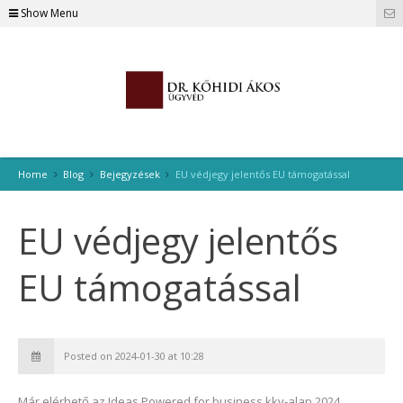
Show Menu
Home
Blog
Bejegyzések
EU védjegy jelentős EU támogatással
EU védjegy jelentős
EU támogatással
Posted on 2024-01-30 at 10:28
Már elérhető az Ideas Powered for business kkv-alap 2024,