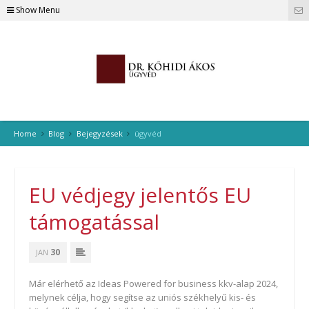
Show Menu
Home
Blog
Bejegyzések
ügyvéd
EU védjegy jelentős EU
támogatással
30
JAN
Már elérhető az Ideas Powered for business kkv-alap 2024,
melynek célja, hogy segítse az uniós székhelyű kis- és