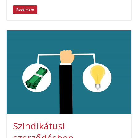
Read more
Szindikátusi
szerződésben