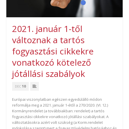
2021. január 1-től
változnak a tartós
fogyasztási cikkekre
vonatkozó kötelező
jótállási szabályok
10
DEC
Európai viszonylatban egészen egyedülálló módon
reformálja meg a 2021. január 1-étől a 270/2020. (VI. 12.)
Kormányrendelet (a továbbiakban: rendelet) a tartós
fogyasztási cikkekre vonatkozó jótállási szabályokat. A
változtatásokra azért volt szükség (a Korm.rendelet
indokolása szerint) mert a fogyasztóvédelmi hatósághoz és