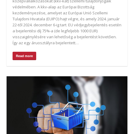
középvállalkozásokat (kkv-kat) szellemi tulajdonjogaik
védelmében. A kkv‑alap az Európai Bizottság
kezdeményezése, amelyet az Európai Unió Szellemi
Tulajdoni Hivatala (EUIPO) hajt végre, és amely 2024. január
22-től 2024. december 6-ig tart. EU védjegybejelentés esetén
a bejelentési díj 75%-a (de legfeljebb 1000 EUR)
visszaigénylésére van lehetőség a bejelentést követően.
Így az egy áruosztályra bejelentett…
Read more