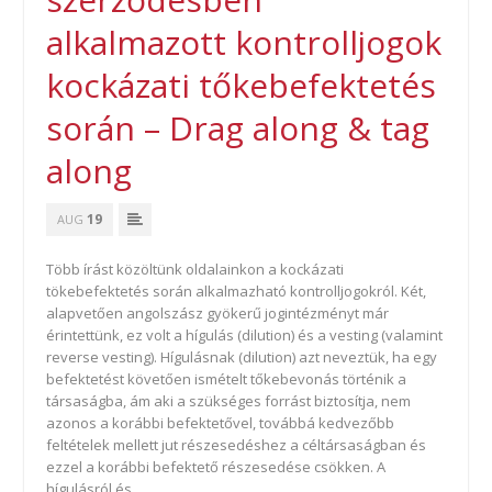
alkalmazott kontrolljogok
kockázati tőkebefektetés
során – Drag along & tag
along
19
AUG
Több írást közöltünk oldalainkon a kockázati
tökebefektetés során alkalmazható kontrolljogokról. Két,
alapvetően angolszász gyökerű jogintézményt már
érintettünk, ez volt a hígulás (dilution) és a vesting (valamint
reverse vesting). Hígulásnak (dilution) azt neveztük, ha egy
befektetést követően ismételt tőkebevonás történik a
társaságba, ám aki a szükséges forrást biztosítja, nem
azonos a korábbi befektetővel, továbbá kedvezőbb
feltételek mellett jut részesedéshez a céltársaságban és
ezzel a korábbi befektető részesedése csökken. A
hígulásról és…